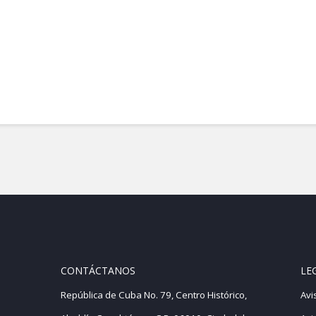
rbanos. Conceptos clave y casos de estudio / ePub
CONTÁCTANOS
LE
República de Cuba No. 79, Centro Histórico,
Avi