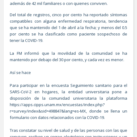
además de 42 mil familiares o con quienes conviven.
Del total de registros, cinco por ciento ha reportado síntomas
compatibles con alguna enfermedad respiratoria, tendencia
que se ha mantenido del 1 de abril a la fecha; y menos del 0.5
por ciento se ha clasificado como paciente sospechoso de
tener la COVID-19.
La FM informó que la movilidad de la comunidad se ha
mantenido por debajo del 30 por ciento, y cada vez es menor.
Así se hace
Para participar en la encuesta Seguimiento sanitario para el
SARS-CoV-2 en hogares, la entidad universitaria pone a
disposición de la comunidad universitaria la plataforma
https://apps.cipps.unam.mx/encuestas/index.php?
r=survey/index&sid=498847&lang=es-MX
, donde se llena un
formulario con datos relacionados con la COVID-19.
Tras constatar su nivel de salud y de las personas con las que
conviven, reciben un correo electrónico con instrucciones y un