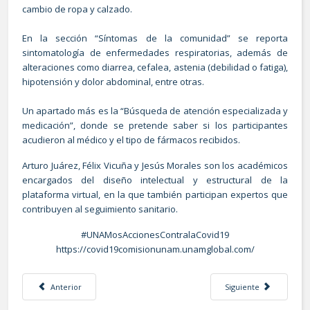
cambio de ropa y calzado.
En la sección “Síntomas de la comunidad” se reporta
sintomatología de enfermedades respiratorias, además de
alteraciones como diarrea, cefalea, astenia (debilidad o fatiga),
hipotensión y dolor abdominal, entre otras.
Un apartado más es la “Búsqueda de atención especializada y
medicación”, donde se pretende saber si los participantes
acudieron al médico y el tipo de fármacos recibidos.
Arturo Juárez, Félix Vicuña y Jesús Morales son los académicos
encargados del diseño intelectual y estructural de la
plataforma virtual, en la que también participan expertos que
contribuyen al seguimiento sanitario.
#UNAMosAccionesContralaCovid19
https://covid19comisionunam.unamglobal.com/
Artículo anterior: NECESARIO REORDENAR PRIORIDADES ANTE PANDEMIAS
Artículo siguiente: P
Anterior
Siguiente