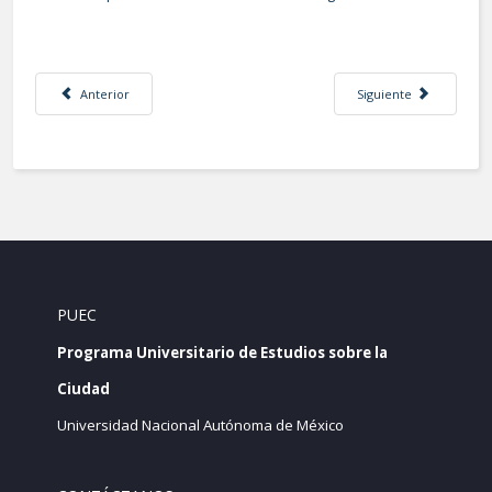
Artículo anterior: CONOCIMIENTO, EDUCACIÓN Y PARTICIPACIÓN SOCIAL, 
Artículo siguiente: 
Anterior
Siguiente
PUEC
Programa Universitario de Estudios sobre la
Ciudad
Universidad Nacional Autónoma de México