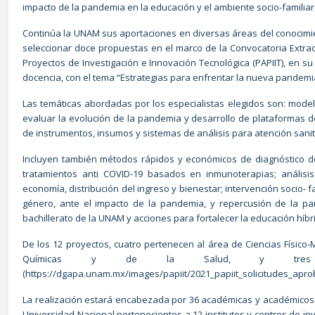
impacto de la pandemia en la educación y el ambiente socio-familiar,
Continúa la UNAM sus aportaciones en diversas áreas del conocimie
seleccionar doce propuestas en el marco de la Convocatoria Extra
Proyectos de Investigación e Innovación Tecnológica (PAPIIT), en su
docencia, con el tema “Estrategias para enfrentar la nueva pandemi
Las temáticas abordadas por los especialistas elegidos son: mode
evaluar la evolución de la pandemia y desarrollo de plataformas de
de instrumentos, insumos y sistemas de análisis para atención sanit
Incluyen también métodos rápidos y económicos de diagnóstico d
tratamientos anti COVID-19 basados en inmunoterapias; análisi
economía, distribución del ingreso y bienestar; intervención socio- f
género, ante el impacto de la pandemia, y repercusión de la p
bachillerato de la UNAM y acciones para fortalecer la educación híbr
De los 12 proyectos, cuatro pertenecen al área de Ciencias Físico-M
Químicas y de la Salud, y tres s
(
https://dgapa.unam.mx/images/papiit/2021_papiit_solicitudes_apr
La realización estará encabezada por 36 académicas y académicos 
Universidad Nacional pertenecientes a 12 institutos y centros de in