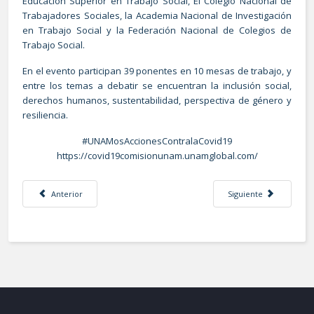
Educación Superior en Trabajo Social, El Colegio Nacional de
Trabajadores Sociales, la Academia Nacional de Investigación
en Trabajo Social y la Federación Nacional de Colegios de
Trabajo Social.
En el evento participan 39 ponentes en 10 mesas de trabajo, y
entre los temas a debatir se encuentran la inclusión social,
derechos humanos, sustentabilidad, perspectiva de género y
resiliencia.
#UNAMosAccionesContralaCovid19
https://covid19comisionunam.unamglobal.com/
Artículo anterior: MÉXICO DEBE ESTAR SEGURO DE QUE CUENTA CON LA 
Artículo siguiente: S
Anterior
Siguiente