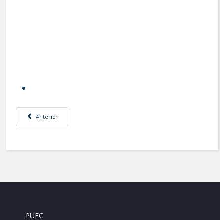
Artículo anterior: Tercer Congreso Nacional de Ciencias Sociales - Desafío
Anterior
PUEC