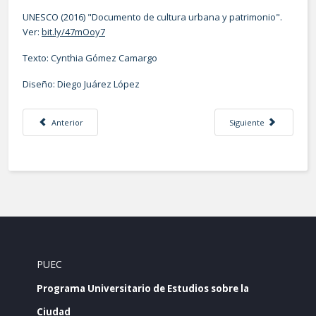
UNESCO (2016) "Documento de cultura urbana y patrimonio".
Ver:
bit.ly/47mOoy7
Texto: Cynthia Gómez Camargo
Diseño: Diego Juárez López
Artículo anterior: El tranvía en la historia de la Ciudad de México
Artículo siguiente: L
Anterior
Siguiente
PUEC
Programa Universitario de Estudios sobre la
Ciudad