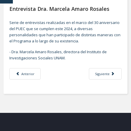
Entrevista Dra. Marcela Amaro Rosales
Serie de entrevistas realizadas en el marco del 30 aniversario
del PUEC que se cumplen este 2024, a diversas
personalidades que han participado de distintas maneras con
el Programa a lo largo de su existencia.
- Dra. Marcela Amaro Rosales, directora del Instituto de
Investigaciones Sociales UNAM.
Artículo anterior: Entrevista Dr. José Gasca Zamora
Artículo siguiente: Ent
Anterior
Siguiente