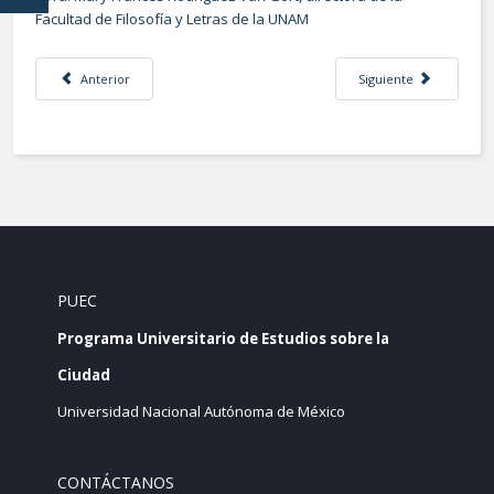
Facultad de Filosofía y Letras de la UNAM
Artículo anterior: Entrevista Dr. Rolando Cordera Campos
Artículo siguiente: Entr
Anterior
Siguiente
PUEC
Programa Universitario de Estudios sobre la
Ciudad
Universidad Nacional Autónoma de México
CONTÁCTANOS