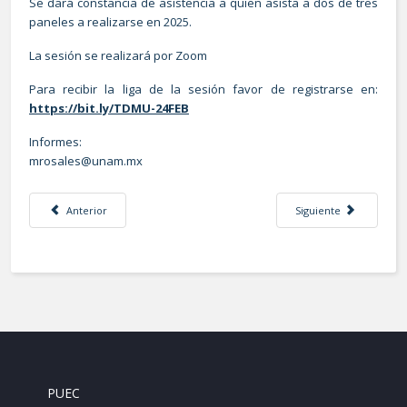
Se dará constancia de asistencia a quien asista a dos de tres
paneles a realizarse en 2025.
La sesión se realizará por Zoom
Para recibir la liga de la sesión favor de registrarse en:
https://bit.ly/TDMU-24FEB
Informes:
mrosales@unam.mx
Artículo anterior: Ciudad y territorio desde sus autoras
Artículo siguiente: De
Anterior
Siguiente
PUEC