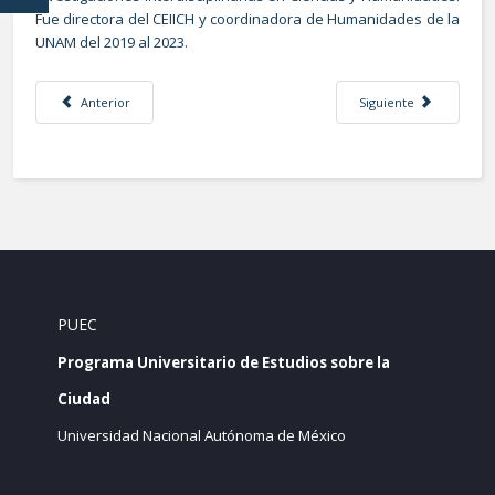
Fue directora del CEIICH y coordinadora de Humanidades de la
UNAM del 2019 al 2023.
Artículo anterior: Entrevista Dr. Javier Delgado Campos
Artículo siguiente: En
Anterior
Siguiente
PUEC
Programa Universitario de Estudios sobre la
Ciudad
Universidad Nacional Autónoma de México