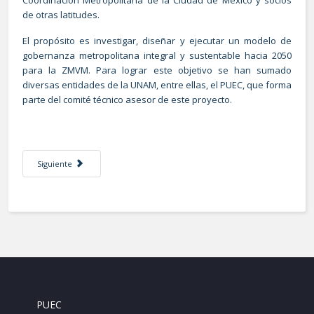
Coordinación Metropolitana de la Ciudad de México y socios
de otras latitudes.
El propósito es investigar, diseñar y ejecutar un modelo de
gobernanza metropolitana integral y sustentable hacia 2050
para la ZMVM. Para lograr este objetivo se han sumado
diversas entidades de la UNAM, entre ellas, el PUEC, que forma
parte del comité técnico asesor de este proyecto.
Artículo siguiente: Conmemoran 31 años del Centro Histórico de la Ciud
Siguiente
PUEC