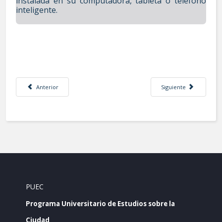
instalada en su computadora, tableta o teléfono
inteligente.
Artículo anterior: Capítulo 4. Cohesión social y calidad del entorno const
Artículo siguiente: Cap
Anterior
Siguiente
PUEC
Programa Universitario de Estudios sobre la
Ciudad