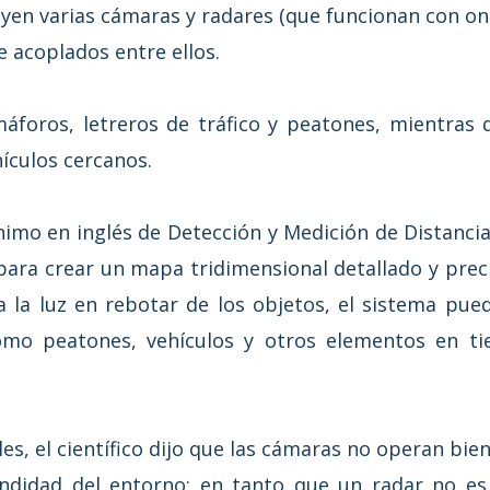
uyen varias cámaras y radares (que funcionan con on
 acoplados entre ellos.
áforos, letreros de tráfico y peatones, mientras 
hículos cercanos.
imo en inglés de Detección y Medición de Distancia
r para crear un mapa tridimensional detallado y preci
la luz en rebotar de los objetos, el sistema puede 
mo peatones, vehículos y otros elementos en ti
es, el científico dijo que las cámaras no operan bi
undidad del entorno; en tanto que un radar no es 