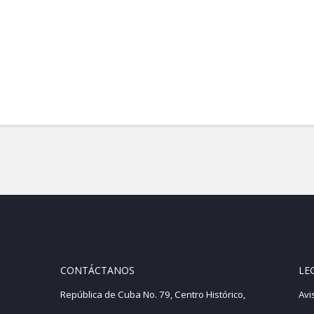
s alternativas para vivienda
CONTÁCTANOS
LE
República de Cuba No. 79, Centro Histórico,
Avi