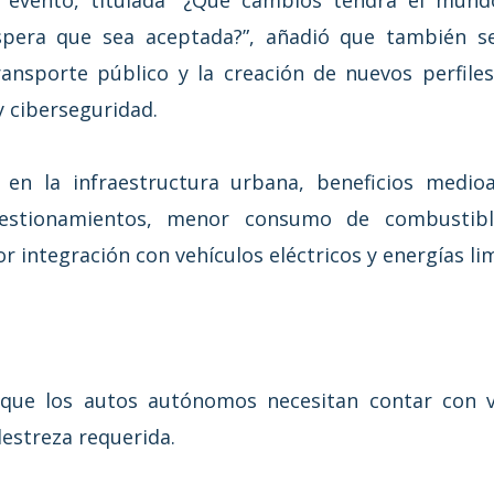
 evento, titulada “¿Qué cambios tendrá el mund
era que sea aceptada?”, añadió que también se
ransporte público y la creación de nuevos perfile
 ciberseguridad.
n la infraestructura urbana, beneficios medioa
estionamientos, menor consumo de combustib
 integración con vehículos eléctricos y energías lim
que los autos autónomos necesitan contar con v
destreza requerida.