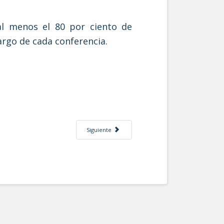
 al menos el 80 por ciento de
largo de cada conferencia.
Artículo siguiente: La ciudad como vitrina global. 
Siguiente