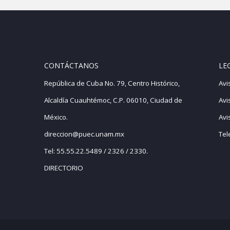
CONTÁCTANOS
LE
República de Cuba No. 79, Centro Histórico,
Avi
Alcaldía Cuauhtémoc, C.P. 06010, Ciudad de
Avi
México.
Avi
direccion@puec.unam.mx
Tel
Tel: 55.55.22.5489 / 2326 / 2330.
DIRECTORIO