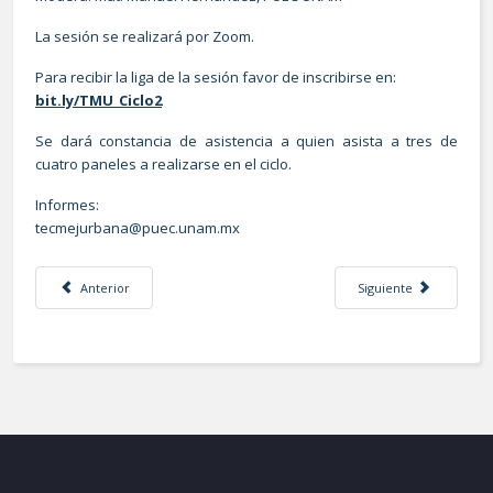
La sesión se realizará por Zoom.
Para recibir la liga de la sesión favor de inscribirse en:
bit.ly/TMU_Ciclo2
Se dará constancia de asistencia a quien asista a tres de
cuatro paneles a realizarse en el ciclo.
Informes:
tecmejurbana@puec.unam.mx
Artículo anterior: Ciudad LGBTIQ+: Espacios universitarios incluyentes
Artículo siguiente: Inic
Anterior
Siguiente