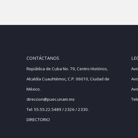
CONTÁCTANOS
LE
República de Cuba No. 79, Centro Histórico,
Avi
Alcaldía Cuauhtémoc, C.P. 06010, Ciudad de
Avi
México.
Avi
direccion@puec.unam.mx
Tel
Tel: 55.55.22.5489 / 2326 / 2330.
DIRECTORIO