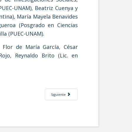
 PUEC-UNAM), Beatriz Cuenya y
ntina), María Mayela Benavides
ueroa (Posgrado en Ciencias
pilla (PUEC-UNAM).
Flor de María García, César
jo, Reynaldo Brito (Lic. en
Artículo siguiente: La UNAM y la Ciudad
Siguiente