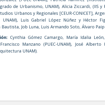
rado de Urbanismo, UNAM), Alicia Ziccardi, (IIS y
studios Urbanos y Regionales [CEUR-CONICET], Arge
 UNAM), Luis Gabriel López Núñez y Héctor Fig
ica Bautista, Job Luna, Luis Armando Soto, Álvaro Pai
ión:
Cynthia Gómez Camargo, María Idalia León, 
Francisco Manzano (PUEC-UNAM), José Alberto Ro
rquitectura UNAM).
os, Ciudad de México? - 2014