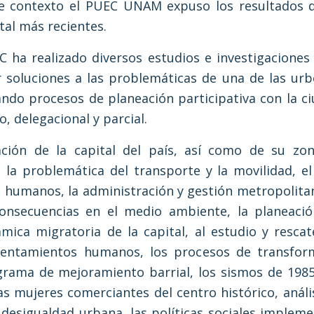
e contexto el PUEC UNAM expuso los resultados d
tal más recientes.
C ha realizado diversos estudios e investigacione
 soluciones a las problemáticas de una de las ur
ndo procesos de planeación participativa con la c
o, delegacional y parcial.
ación de la capital del país, así como de su zo
e la problemática del transporte y la movilidad, el
s humanos, la administración y gestión metropolitan
onsecuencias en el medio ambiente, la planeaci
ámica migratoria de la capital, al estudio y rescat
sentamientos humanos, los procesos de transfor
ograma de mejoramiento barrial, los sismos de 1985
las mujeres comerciantes del centro histórico, anál
y desigualdad urbana, las políticas sociales implem