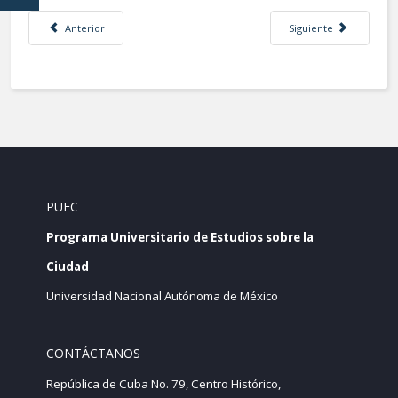
Artículo anterior: Sismos en la Ciudad de México. 1985 - 2017, a 32 años.
Artículo siguiente: Día
Anterior
Siguiente
PUEC
Programa Universitario de Estudios sobre la
Ciudad
Universidad Nacional Autónoma de México
CONTÁCTANOS
República de Cuba No. 79, Centro Histórico,