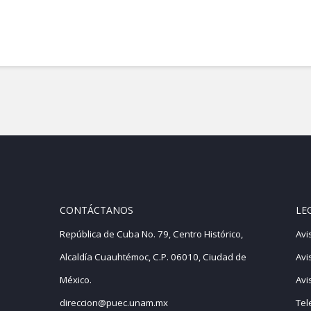
CONTÁCTANOS
LE
República de Cuba No. 79, Centro Histórico,
Avi
Alcaldía Cuauhtémoc, C.P. 06010, Ciudad de
Avi
México.
Avi
direccion@puec.unam.mx
Tel