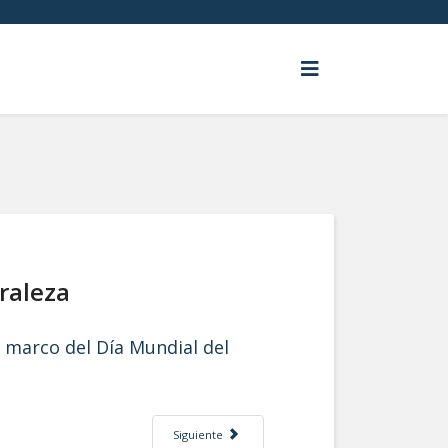
raleza
l marco del Día Mundial del
Artículo siguiente: Día Mundial en recuerdo a las ví
Siguiente