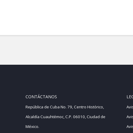
en la Ciudad de México
CONTÁCTANOS
LE
República de Cuba No. 79, Centro Histórico,
Avi
Alcaldía Cuauhtémoc, C.P. 06010, Ciudad de
Avi
México.
Avi