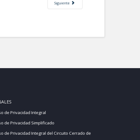
Artículo siguiente: Una aproximación a la relación
Siguiente
GALES
so de Privacidad Integral
so de Privacidad Simplificado
so de Privacidad Integral del Circuito Cerrado de