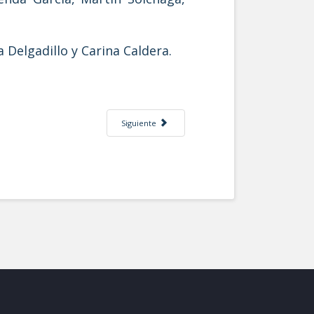
 Delgadillo y Carina Caldera.
Artículo siguiente: Programa Parcial de Desarrollo
Siguiente