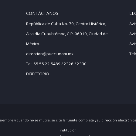
CONTÁCTANOS
LE
República de Cuba No. 79, Centro Histórico,
Avi
Alcaldía Cuauhtémoc, C.P. 06010, Ciudad de
Avi
México.
Avi
direccion@puec.unam.mx
Tel
Tel: 55.55.22.5489 / 2326 / 2330.
DIRECTORIO
 siempre y cuando no se mutile, se cite la fuente completa y su dirección electrónic
institución