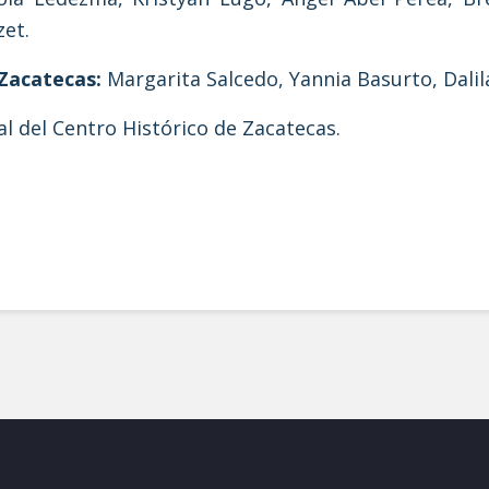
et.
 Zacatecas:
Margarita Salcedo, Yannia Basurto, Dalila
l del Centro Histórico de Zacatecas.
e la vivienda en México