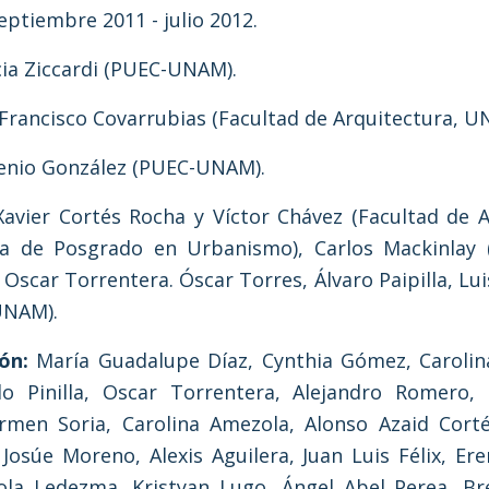
eptiembre 2011 - julio 2012.
cia Ziccardi (PUEC-UNAM).
Francisco Covarrubias (Facultad de Arquitectura, U
enio González (PUEC-UNAM).
avier Cortés Rocha y Víctor Chávez (Facultad de A
 de Posgrado en Urbanismo), Carlos Mackinlay (
Oscar Torrentera. Óscar Torres, Álvaro Paipilla, Lu
UNAM).
ón:
María Guadalupe Díaz, Cynthia Gómez, Carolina
 Pinilla, Oscar Torrentera, Alejandro Romero, 
rmen Soria, Carolina Amezola, Alonso Azaid Corté
osúe Moreno, Alexis Aguilera, Juan Luis Félix, Ere
iola Ledezma, Kristyan Lugo, Ángel Abel Perea, Br