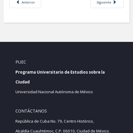
Artículo anterior: Neoliberal(urban)ismo. Transformaciones socioterritori
Artículo siguiente: Aut
Anterior
Siguiente
PUEC
Programa Universitario de Estudios sobre la
Ciudad
Universidad Nacional Autónoma de México
CONTÁCTANOS
República de Cuba No. 79, Centro Histórico,
Alcaldía Cuauhtémoc, C.P. 06010, Ciudad de México.