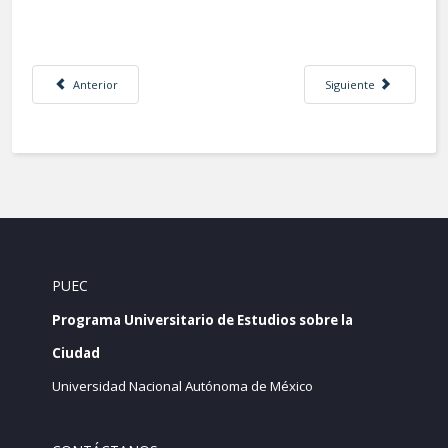
Artículo anterior: 19S. 10 lineamientos de política pública postsismo par
Artículo siguiente: Cre
Anterior
Siguiente
PUEC
Programa Universitario de Estudios sobre la
Ciudad
Universidad Nacional Autónoma de México