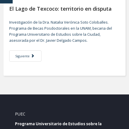
El Lago de Texcoco: territorio en disputa
Investigación de la Dra. Natalia Verónica Soto Coloballes.
Programa de Becas Posdoctorales en la UNAM, becaria del
Programa Universitario de Estudios sobre la Ciudad,
asesorada por el Dr. Javier Delgado Campos.
Artículo siguiente: Entrevista a excoordinador de Humanidades, Dr. Albert
Siguiente
PUEC
Programa Universitario de Estudios sobre la