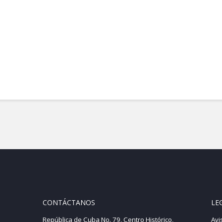
RA. TAMARA MARTÍNEZ RUIZ, TITULAR DE LA COORDINACIÓN DE IGUALDAD DE GÉNERO 
CONTÁCTANOS
LE
República de Cuba No. 79, Centro Histórico,
Avi