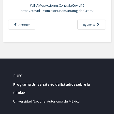
#UNAMosAccionesContralaCovid19
https://covid19comisionunam.unamglobal.com/
Artículo anterior: AISLAMIENTO EFECTIVO CON EL 90 POR CIENTO DE LA 
Artículo siguiente: 
Anterior
Siguiente
PUEC
Programa Universitario de Estudios sobre la
Ciudad
Universidad Nacional Autónoma de México