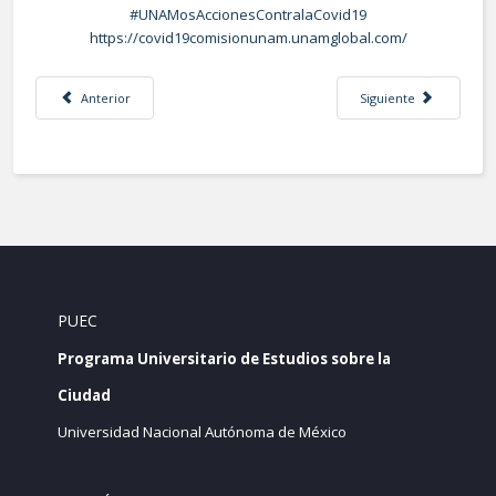
#UNAMosAccionesContralaCovid19
https://covid19comisionunam.unamglobal.com/
Artículo anterior: NECESARIO AUMENTAR EL CONSUMO DE FRUTAS, VERDUR
Artículo siguiente: 
Anterior
Siguiente
PUEC
Programa Universitario de Estudios sobre la
Ciudad
Universidad Nacional Autónoma de México