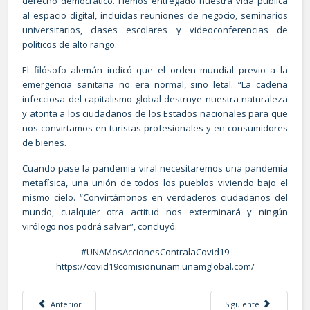
derecho democrático. Hemos entregado nuestra vida pública
al espacio digital, incluidas reuniones de negocio, seminarios
universitarios, clases escolares y videoconferencias de
políticos de alto rango.
El filósofo alemán indicó que el orden mundial previo a la
emergencia sanitaria no era normal, sino letal. “La cadena
infecciosa del capitalismo global destruye nuestra naturaleza
y atonta a los ciudadanos de los Estados nacionales para que
nos convirtamos en turistas profesionales y en consumidores
de bienes.
Cuando pase la pandemia viral necesitaremos una pandemia
metafísica, una unión de todos los pueblos viviendo bajo el
mismo cielo. “Convirtámonos en verdaderos ciudadanos del
mundo, cualquier otra actitud nos exterminará y ningún
virólogo nos podrá salvar”, concluyó.
#UNAMosAccionesContralaCovid19
https://covid19comisionunam.unamglobal.com/
Artículo anterior: AVANZA EN LA UNAM VACUNA CONTRA SARS-CoV-2
Artículo siguiente: 
Anterior
Siguiente