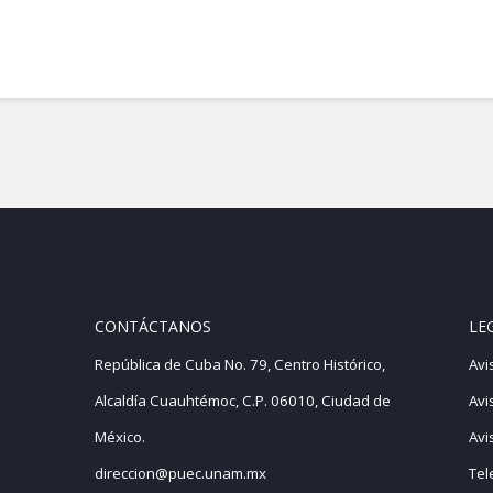
CONTÁCTANOS
LE
República de Cuba No. 79, Centro Histórico,
Avi
Alcaldía Cuauhtémoc, C.P. 06010, Ciudad de
Avi
México.
Avi
direccion@puec.unam.mx
Tel