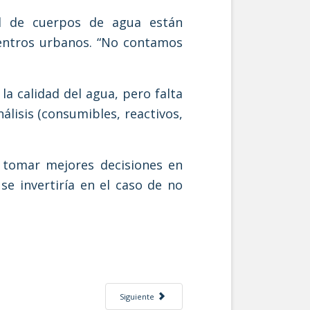
ad de cuerpos de agua están
centros urbanos. “No contamos
a calidad del agua, pero falta
lisis (consumibles, reactivos,
 tomar mejores decisiones en
se invertiría en el caso de no
DEMIA
Artículo siguiente: PRODUCE LA UNAM INSUMOS 
Siguiente