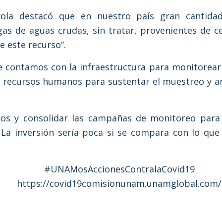
yola destacó que en nuestro país gran cantid
as de aguas crudas, sin tratar, provenientes de 
 este recurso”.
e contamos con la infraestructura para monitorear l
e recursos humanos para sustentar el muestreo y aná
sos y consolidar las campañas de monitoreo para
 La inversión sería poca si se compara con lo que 
#UNAMosAccionesContralaCovid19
https://covid19comisionunam.unamglobal.com/
12 NUEVOS PROYECTOS DE INVESTIGACIÓN CIENTÍFICA PARA HACER FRENTE A LA PAN