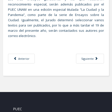
reconocimiento especial, serán además publicados por el
PUEC UNAM en una edición especial titulada “La Ciudad y la
Pandemia”, como parte de la serie de Ensayos sobre la
Ciudad. Igualmente, el Jurado determinó seleccionar varios
textos para ser publicados, por lo que a más tardar el 19 de
marzo del presente año, serán contactados sus autores por
correo electrónico.
Artículo anterior: Fallece el urbanista René Coulomb Bosc, 1944 - 2021
Artículo siguiente: Re
Anterior
Siguiente
PUEC