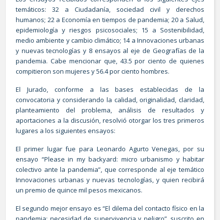
temáticos: 32 a Ciudadanía, sociedad civil y derechos
humanos; 22 a Economía en tiempos de pandemia; 20 a Salud,
epidemiología y riesgos psicosociales; 15 a Sostenibilidad,
medio ambiente y cambio climático; 14 a Innovaciones urbanas
y nuevas tecnologías y 8 ensayos al eje de Geografías de la
pandemia. Cabe mencionar que, 43.5 por ciento de quienes
compitieron son mujeres y 56.4 por ciento hombres.
El Jurado, conforme a las bases establecidas de la
convocatoria y considerando la calidad, originalidad, claridad,
planteamiento del problema, análisis de resultados y
aportaciones a la discusión, resolvió otorgar los tres primeros
lugares a los siguientes ensayos:
El primer lugar fue para Leonardo Agurto Venegas, por su
ensayo “Please in my backyard: micro urbanismo y habitar
colectivo ante la pandemia”, que corresponde al eje temático
Innovaciones urbanas y nuevas tecnologías, y quien recibirá
un premio de quince mil pesos mexicanos.
El segundo mejor ensayo es “El dilema del contacto físico en la
pandemia: necesidad de supervivencia y peligro”, suscrito en