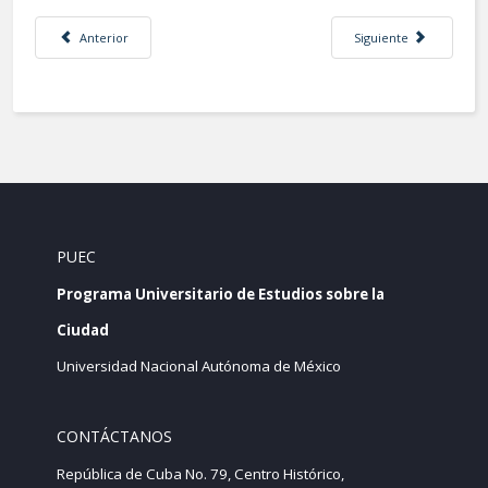
Artículo anterior: Una ciudad desigual y segregada no es sostenible
Artículo siguiente: Se
Anterior
Siguiente
PUEC
Programa Universitario de Estudios sobre la
Ciudad
Universidad Nacional Autónoma de México
CONTÁCTANOS
República de Cuba No. 79, Centro Histórico,