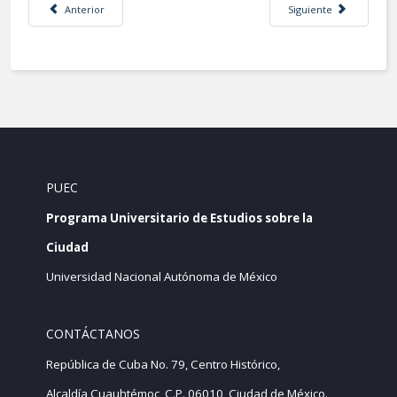
Artículo anterior: LLAMA EL RECTOR DE LA UNAM AL ALUMNADO A VACUN
Artículo siguiente: Li
Anterior
Siguiente
PUEC
Programa Universitario de Estudios sobre la
Ciudad
Universidad Nacional Autónoma de México
CONTÁCTANOS
República de Cuba No. 79, Centro Histórico,
Alcaldía Cuauhtémoc, C.P. 06010, Ciudad de México.