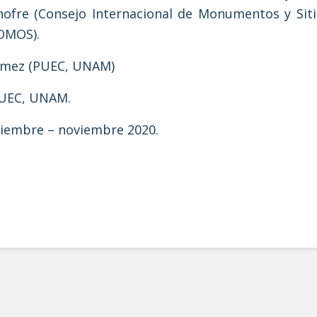
Onofre (Consejo Internacional de Monumentos y Si
COMOS).
ómez (PUEC, UNAM)
PUEC, UNAM.
tiembre – noviembre 2020.
ón académica del documento técnico del Plan de Manejo del Programa Parcial de Des