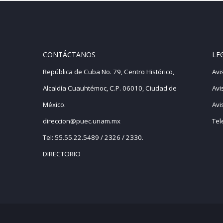
CONTÁCTANOS
LE
República de Cuba No. 79, Centro Histórico,
Avi
Alcaldía Cuauhtémoc, C.P. 06010, Ciudad de
Avi
México.
Avi
direccion@puec.unam.mx
Tel
Tel: 55.55.22.5489 / 2326 / 2330.
DIRECTORIO