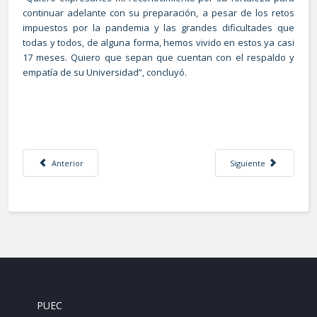
continuar adelante con su preparación, a pesar de los retos
impuestos por la pandemia y las grandes dificultades que
todas y todos, de alguna forma, hemos vivido en estos ya casi
17 meses. Quiero que sepan que cuentan con el respaldo y
empatía de su Universidad”, concluyó.
Artículo anterior: EMITE LA UNAM NUEVOS LINEAMIENTOS GENERALES P
Artículo siguiente: La
Anterior
Siguiente
PUEC