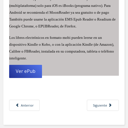
(multiplataforma) solo para iOS es iBooks (programa nativo). Para
Android se recomienda el MoonReader ya sea gratuito o de pago
También puede usarse la aplicación EMS Epub Reader o Readium de
Google Chrome, o EPUBReader, de Firefox.
Los libros electrónicos en formato mobi pueden leerse en un
dispositivo Kindle o Kobo, o con la aplicación Kindle (de Amazon),
Calibre o FBReader, instalada en su computadora, tableta o teléfono
inteligente.
Ver ePub
Artículo anterior: Reflexiones sobre COVID-19. Vol. II / ePub
Artículo siguiente: Zo
Anterior
Siguiente