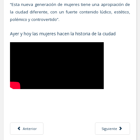
“Esta nueva generación de mujeres tiene una apropiación de
la ciudad diferente, con un fuerte contenido lúdico, estético,
polémico y controvertido”.
Ayer y hoy las mujeres hacen la historia de la ciudad
Artículo anterior: Mujeres habitando una ciudad portuaria: la huelga de in
Artículo siguiente: La 
Anterior
Siguiente