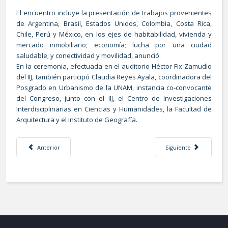
El encuentro incluye la presentación de trabajos provenientes
de Argentina, Brasil, Estados Unidos, Colombia, Costa Rica,
Chile, Perú y México, en los ejes de habitabilidad, vivienda y
mercado inmobiliario; economía; lucha por una ciudad
saludable; y conectividad y movilidad, anunció.
En la ceremonia, efectuada en el auditorio Héctor Fix Zamudio
del IIJ, también participó Claudia Reyes Ayala, coordinadora del
Posgrado en Urbanismo de la UNAM, instancia co-convocante
del Congreso, junto con el IIJ, el Centro de Investigaciones
Interdisciplinarias en Ciencias y Humanidades, la Facultad de
Arquitectura y el Instituto de Geografía.
Artículo anterior: El derecho a la ciudad implica superar barreras constr
Artículo siguiente: Se 
Anterior
Siguiente