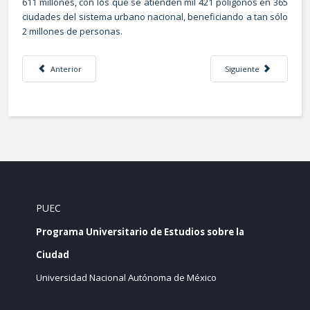
611 millones, con los que se atienden mil 421 polígonos en 365
ciudades del sistema urbano nacional, beneficiando a tan sólo
2 millones de personas.
Artículo anterior: Consejo de Desarrollo Urbano Sustentable (CONDUSE)
Artículo siguiente: Pl
Anterior
Siguiente
PUEC
Programa Universitario de Estudios sobre la
Ciudad
Universidad Nacional Autónoma de México