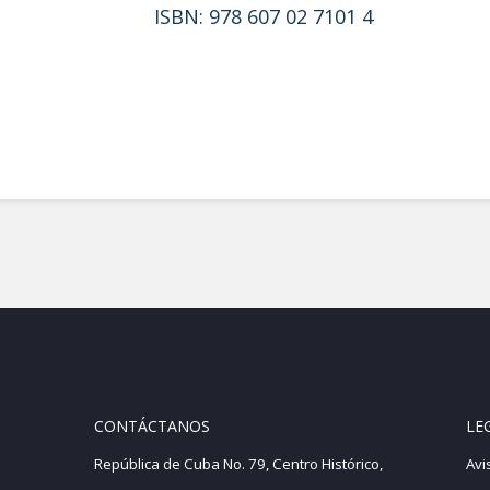
ISBN: 978 607 02 7101 4
Transformación urbana: Guadalajara 1947-1959
CONTÁCTANOS
LE
República de Cuba No. 79, Centro Histórico,
Avi