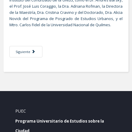
Instituto del Conurbado de la UNGS, como el Dr. Andres Barsky,
el Prof. José Luis Coraggio, la Dra. Adriana Rofman, la Directora
de la Maestría, Dra. Cristina Cravino y del Doctorado, Dra. Alicia
Novick del Programa de Posgrado de Estudios Urbanos, y el
Mtro. Carlos Fidel de la Universidad Nacional de Quilmes.
Artículo siguiente: Realizan Taller Programa Urbano de la OCDE y PUEC-
Siguiente
PUEC
Programa Universitario de Estudios sobre la
Ciudad