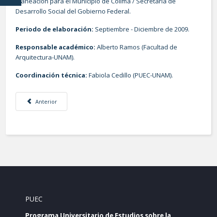
Planeación para el Municipio de Colima / Secretaría de
Desarrollo Social del Gobierno Federal.
Periodo de elaboración:
Septiembre - Diciembre de 2009.
Responsable académico:
Alberto Ramos (Facultad de
Arquitectura-UNAM).
Coordinación técnica:
Fabiola Cedillo (PUEC-UNAM).
Artículo anterior: Programa Parcial de Desarrollo Urbano de la zona cent
Anterior
PUEC
Programa Universitario de Estudios sobre la