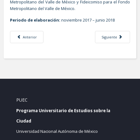
Metropolitano del Valle de México y Fideicomiso para el Fondo
Metropolitano del Valle de México.
Periodo de elaboración:
noviembre 2017 – junio 2018
Artículo anterior: Impacto de los desastres sobre los Derechos Económicos,
Artículo siguiente: Ac
Anterior
Siguiente
PUEC
Programa Universitario de Estudios sobre la
Ciudad
Universidad Nacional Autónoma de México