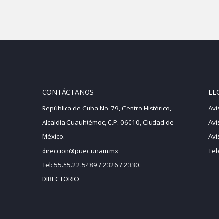
CONTÁCTANOS
LE
República de Cuba No. 79, Centro Histórico,
Avi
Alcaldía Cuauhtémoc, C.P. 06010, Ciudad de
Avi
México.
Avi
direccion@puec.unam.mx
Tel
Tel: 55.55.22.5489 / 2326 / 2330.
DIRECTORIO